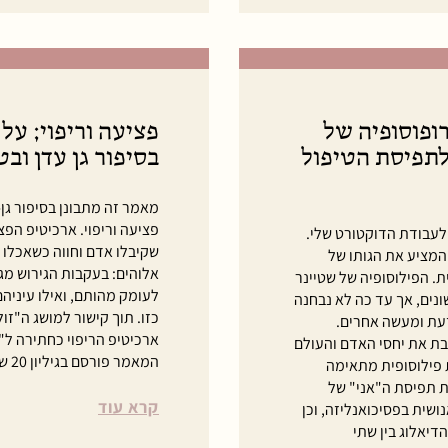
ופוסופיה של
פציעה וריפוי; על
לתפיסת הטיפול
בסיפור גן עדן וב
מאמר זה מתבונן בסיפור גן
פציעה וריפוי. ארכיטיפ הפ
לעבודת הדוקטורט שלי.
שקיבלו אדם וחווה כשאכלו 
 המציע את הגותו של
אלוהים: בעקבות הגירוש מגן
. הפילוסופיה של שטיינר
לעומק מהותם, ואילו עיניה
ונים, אך עד כה לא נבחנה
כזו. תוך קישור למושג ה"ז
דעת ומעשה אחרים.
ארכיטיפ הריפוי כחתירה ל
ת את יחסי האדם והעולם
המאמר פורסם בגיליון 20 של מגזין "אדם-עולם".
 פילוסופית מתאימה
 תפיסת ה"אני" של
קרא עוד
שית בפסיכואנליזה, וכן
יאלוג בין שתי