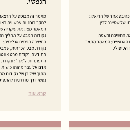
הנפשי.
כהיבט אחד של הדיאלוג
 של שטיינר לבין
לחקר רוחניות עכשווית באו
המאמר מציג את עיקריה של 
 את החשיבה והשפה
נקודות המבט על תהליך הטי
ם האנושיים; המאמר מתאר
החשיבה הפסיכואנליטית:
הטיפולי.
נקודת מבט הכרתית, שמבע
התודעה; נקודת מבט אונטול
התפתחות ה"אני"; ונקודת
אדם אל עבר מהותו כישות יי
מתוך שילובן של נקודות מב
נפשי דרך מודרנית להתפתח
קרא עוד