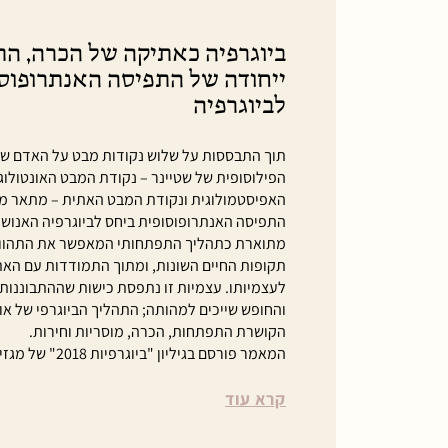
ביוגרפיה כאתיקה של הכרה, הת
ייחודה של התפיסה האנתרופוסו
לביוגרפיה
תוך התבססות על שלוש נקודות מבט על האדם שב
הפילוסופית של שטיינר – נקודת המבט האונטולוג
האפיסטמולוגית ונקודת המבט האתית – מתאר מא
התפיסה האנתרופוסופית ביחס לביוגרפיה האנושית
מתוארת כתהליך התפתחותי המאפשר את התהוות
תקופות החיים השונות, ומתוך התמודדות עם האת
לעצמיותו. עצמיות זו נתפסת כישות שההתבוננות,
והחופש שייכים למהותה; התהליך הביוגרפי של א
הקושרת התפתחות, הכרה, מוסריות וחירות.
המאמר פורסם בגיליון "ביוגרפיות 2018" של מגזין "אדם-עולם".
קרא עוד