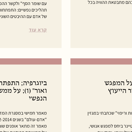
 בהם מתבטאת ההוויה בכל
עם שומר הסף" ולקשר ההכרח
תהליכים נפשיים: התפתחות
של אדם עם ההיבטים השונים
קרא עוד
יה; התפתחות וריפוי: 4. על המפגש
 הייעוץ
ואור" (1); 
הנפשי
 וריפוי" שכתבתי במגזין
מאמר חמישי במסגרת המדור 
"אדם-עולם" בשנים 2012-2014.
ינר ביחס למפגש אנושי,
מאמר זה מתאר אופנים שוני