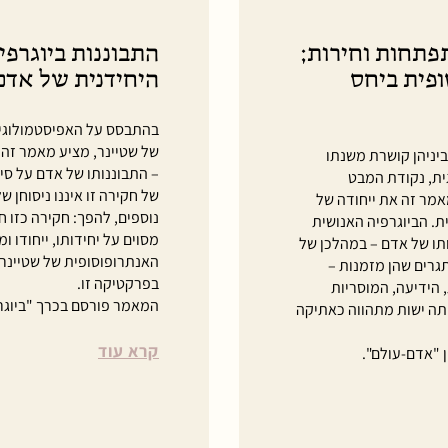
פתחות וחירות;
התבוננות ביוגרפי
פית ביחס
היחידנית של אדם 
בהתבסס על האפיסטמולוגי
של שטיינר, מציע מאמר זה 
יניהן קושרת משנתו
– התבוננותו של אדם על סיפ
ית, נקודת המבט
של חקירה זו איננו ניסוחן
מר זה את ייחודה של
נוספים, להפך: חקירה כזו 
. הביוגרפיה האנושית
מסוים על יחידותו, ייחודו ו
ו של אדם – במהלכן של
האנתרופוסופית של שטיינר
גרים שהן מזמנות –
בפרקטיקה זו.
 הידיעה, המוסריות
המאמר פורסם בכרך "ביוגרפיות 2021" של המגזין "
ותה ישות מתהווה כאתיקה
קרא עוד