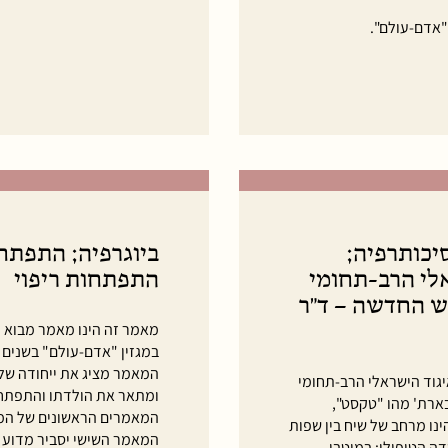
יכותרפיה;
אלי הרב-תחומי
התפתחות ריפוי
ש החדשה – ד"ר
מאמר זה הינו מאמר מבוא ל
במגזין "אדם-עולם" בשנים 2012-2014.
המאמר מציג את ייחודה של
וד הישראלי הרב-תחומי
ומתאר את הולדתו והתפתחו
בארת' מהו "טקסט",
המאמרים הראשונים של המדו
נו מרחב של שיח בין שפות
המאמר השישי יסביר מדוע ב
ה הטיפולי: במיטבו