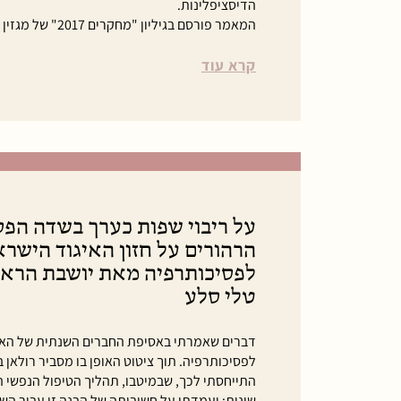
הדיסציפלינות.
המאמר פורסם בגיליון "מחקרים 2017" של מגזין "אדם-עולם".
קרא עוד
על ריבוי שפות כערך בשדה הפס
הרהורים על חזון האיגוד הישר
לפסיכותרפיה מאת יושבת הרא
טלי סלע
דברים שאמרתי באסיפת החברים השנתית של האיג
לפסיכותרפיה. תוך ציטוט האופן בו מסביר רולאן 
התייחסתי לכך, שבמיטבו, תהליך הטיפול הנפשי הי
שונות; ועמדתי על חשיבותה של הבנה זו עבור השד