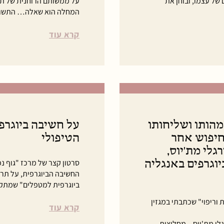
של עצמו, ובוחן את
על ממשותם הרוחנית של תהל
המחלה הוא שאלה… התשובה 
קרא עוד
פיה; התפתחות וריפוי: 6. "מהותו ושליחותו
על חשיבה ביוגרפ
חיפוש אחר
הטיפולי
גלי מת'יוס,
וגרפים באנגליה
סרטון קצר של מרכז "גוף נפ
החשיבה הביוגרפית, על תרו
ביוגרפית למטפלים" שמתקיי
וריפוי" שכתבתי במגזין
קרא עוד
לי מת'יוס – מחלוצות