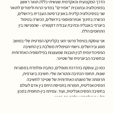
הדרך המקצועית והאקדמית שעשיתי כללה תואר ראשון
בפסיכולוגיה ובתוכנית "אמירים" במדעי הרוח ולימודים לתואר
שני בפסיכולוגיה קלינית באוניברסיטה העברית בירושלים,
הכשרה בחינוך אנתרופוסופי בירושלים, הכשרה בטיפול
ביוגרפי באנגליה וכתיבת עבודת דוקטורט – שהפגישה בין
התחומים הללו.
אני עוסקת בטיפול פרטני וזוגי בקליניקה הפרטית שלי במושב
מטע ובירושלים. גישתי הטיפולית משלבת בין החשיבה
הפסיכודינמית לבין תובנות שמעוגנות בפילוסופיה האחדותית
ובחשיבה הביוגרפית של שטיינר.
כמו כן, עוסקת בהדרכת מטפלים, כותבת ומלמדת במסגרות
שונות. תחומי הכתיבה וההוראה שלי: חשיבה ביוגרפית,
תרומתה של משנתו האחדותית של שטיינר לחשיבה
הפסיכואנליטית, תמורות בתפיסת היחס בין אדם לעולם
בחשיבה הפסיכואנליטית, ועוד. עמיתה בין-תחומית במכון
תל-אביב לפסכואנליזה בת-זמננו.
מכהנת כיו"ר
האיגוד הישראלי הרב-תחומי לפסיכותרפיה
.