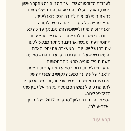
לעבודת הדוקטורט שלי. עבודה זו הינה מחקר ראשון
מסוגו, בארץ ובעולם, המציע את הגותו של שטיינר
כתשתית פילוסופית לתורה הפסיכואנליטית.
הפילוסופיה של שטיינר מהווה בסיס לתורה
האנתרופוסופית וליישומיה השונים, אך עד כה לא
נבחנה האפשרות להציעה כבסיס פילוסופי עבור
תחומי דעת ומעשה אחרים. המחקר מבקש לטעון
שתורתו של שטיינר – המעצבת את יחסי האדם
והעולם שלא על בסיס ניגוד וקרע ביניהם – מציעה
תשתית פילוסופית מתאימה להמשגה
הפסיכואנליטית. בנוסף מציע המחקר את תפיסת
ה"אני" של שטיינר כמענה לקושי בהמשגתה של
העצמיות האנושית בפסיכואנליזה, וכן משרטט קווים
לתפיסת טיפול נפשי המבוססת על הדיאלוג בין שתי
הדיסציפלינות.
המאמר פורסם בגיליון "מחקרים 2017" של מגזין
"אדם-עולם".
קרא עוד