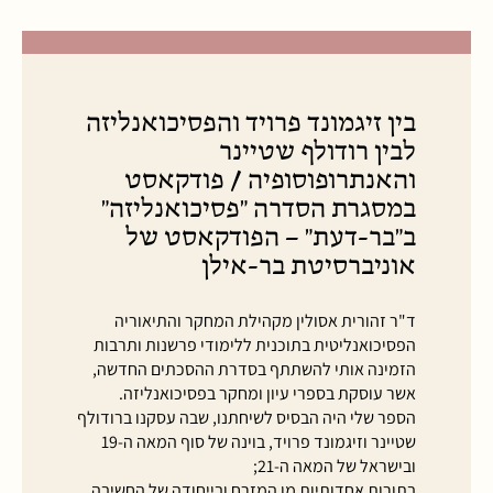
בין זיגמונד פרויד והפסיכואנליזה
לבין רודולף שטיינר
והאנתרופוסופיה / פודקאסט
במסגרת הסדרה "פסיכואנליזה"
ב"בר-דעת" – הפודקאסט של
אוניברסיטת בר-אילן
ד"ר זהורית אסולין מקהילת המחקר והתיאוריה
הפסיכואנליטית בתוכנית ללימודי פרשנות ותרבות
הזמינה אותי להשתתף בסדרת ההסכתים החדשה,
אשר עוסקת בספרי עיון ומחקר בפסיכואנליזה.
הספר שלי היה הבסיס לשיחתנו, שבה עסקנו ברודולף
שטיינר וזיגמונד פרויד, בוינה של סוף המאה ה-19
ובישראל של המאה ה-21;
בתורות אחדותיות מן המזרח ובייחודה של החשיבה