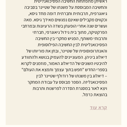
ראשיתן מתפתחות החשיבה הפסיכואנליטית
והחשיבה המבוססת על משנתו של שטיינר בסביבה
גיאוגרפית, תרבותית וחברתית דומה מחד גיסא,
וכקווים מקבילים שאינם נפגשים מאידך גיסא. מאה
ועשרים שנה אחרי הופעתן בשדה הרעיונות ובמרחבי
הפרקטיקה, מתוך בית גידול גיאוגרפי, חברתי
ותרבותי משותף, הפגיש מחקרי בין החשיבה
הפסיכואנליטית לבין החשיבה הפילוסופית
והאנתרופוסופית של שטיינר, ובחן את פוריותו של
דיאלוג ביניהן. המעוניינים להעמיק בנושא ולהתוודע
להיבטיו השונים של הדיאלוג האמור, מוזמנים לקרוא
בספרי החדש "חפש בתוך עצמך ותמצא את העולם"
– דיאלוג בין משנתו של רודולף שטיינר לבין
הפסיכואנליזה. הספר מבוסס על עבודת המחקר
ויצא לאור במסגרת הסדרה לפרשנות ותרבות
בהוצאת כרמל.
קרא עוד