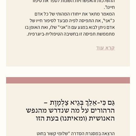
ההשלכות והאפשרויות השונות לספר את סיפור
חיינו".
המאמר מתאר את ייחודו המהותי של כל אדם
כ"אני", את התפיסה לפיה מבעד לסיפור חייו של
אדם ניתן לבוא במגע עם ה"אני" שלו, ואת האופן בו
מתממשת תפיסה זו בחשיבה הטיפולית-ביוגרפית.
קרא עוד
גַּם כִּי-אֵלֵךְ בְּגֵיא צַלְמָוֶת –
הרהורים על מה שנדרש מהנפש
האנושית (ומאיתנו) בעת הזו
הרצאה במסגרת הסדרה "שלומי קשור בחוט