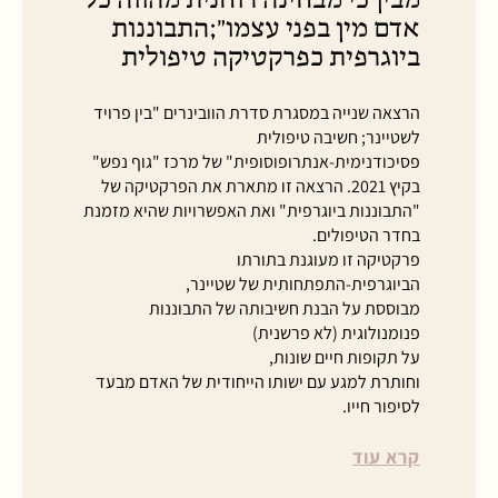
אדם מין בפני עצמו״;התבוננות
ביוגרפית כפרקטיקה טיפולית
הרצאה שנייה במסגרת סדרת הוובינרים "בין פרויד
לשטיינר; חשיבה טיפולית
פסיכודנימית-אנתרופוסופית" של מרכז "גוף נפש"
בקיץ 2021. הרצאה זו מתארת את הפרקטיקה של
"התבוננות ביוגרפית" ואת האפשרויות שהיא מזמנת
בחדר הטיפולים.
פרקטיקה זו מעוגנת בתורתו
הביוגרפית-התפתחותית של שטיינר,
מבוססת על הבנת חשיבותה של התבוננות
פנומנולוגית (לא פרשנית)
על תקופות חיים שונות,
וחותרת למגע עם ישותו הייחודית של האדם מבעד
לסיפור חייו.
קרא עוד