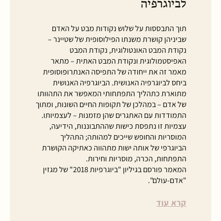
לביוגרפיה
תוך התבססות על שלוש נקודות מבט על האדם
שביניהן קושרת משנתו הפילוסופית של שטיינר –
נקודת המבט האונטולוגית, נקודת המבט
האפיסטמולוגית ונקודת המבט האתית – מתאר
מאמר זה את ייחודה של התפיסה האנתרופוסופית
ביחס לביוגרפיה האנושית. הביוגרפיה האנושית
מתוארת כתהליך התפתחותי המאפשר את התהוותו
של אדם – במהלכן של תקופות החיים השונות, ומתוך
התמודדות עם האתגרים שהן מזמנות – לעצמיותו.
עצמיות זו נתפסת כישות שההתבוננות, הידיעה,
המוסריות והחופש שייכים למהותה; התהליך
הביוגרפי של אותה ישות מתהווה כאתיקה הקושרת
התפתחות, הכרה, מוסריות וחירות.
המאמר פורסם בגיליון "ביוגרפיות 2018" של מגזין
"אדם-עולם".
קרא עוד