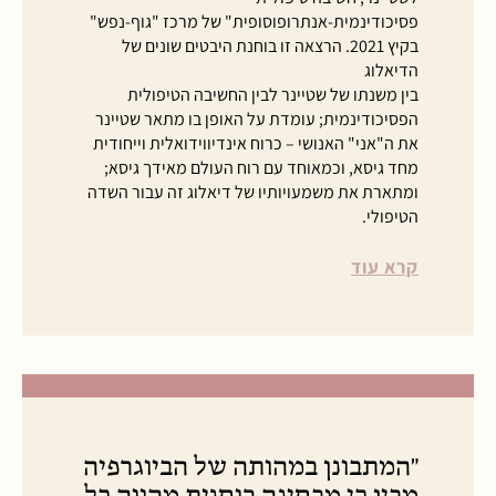
פסיכודינמית-אנתרופוסופית" של מרכז "גוף-נפש"
בקיץ 2021. הרצאה זו בוחנת היבטים שונים של
הדיאלוג
בין משנתו של שטיינר לבין החשיבה הטיפולית
הפסיכודינמית; עומדת על האופן בו מתאר שטיינר
את ה"אני" האנושי – כרוח אינדיווידואלית וייחודית
מחד גיסא, וכמאוחד עם רוח העולם מאידך גיסא;
ומתארת את משמעויותיו של דיאלוג זה עבור השדה
הטיפולי.
קרא עוד
"המתבונן במהותה של הביוגרפיה
מבין כי מבחינה רוחנית מהווה כל