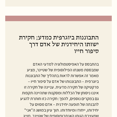
התבוננות ביוגרפית כמדע; חקירת
ישותו היחידנית של אדם דרך
סיפור חייו
בהתבסס על האפיסטמולוגיה למדעי האדם
שמבססת משנתו הפילוסופית של שטיינר, מציע
מאמר זה אפשרות לראות בתהליך של התבוננות
ביוגרפית – התבוננותו של אדם על סיפור חייו –
פרקטיקה של חקירה מדעית. עניינה של חקירה זו
איננו ניסוחן של הכללות ומסקנות שתהיינה תקפות
גם במקרים נוספים, להפך: חקירה כזו חותרת להגיע
להבנתה של תופעה יחידנית – אדם מסוים על
יחידותו, ייחודו ומיוחדותו. תוך עיון במושג ה"אני"
שמעצבת הגותו האנתרופוסופית של שטיינר, מציג