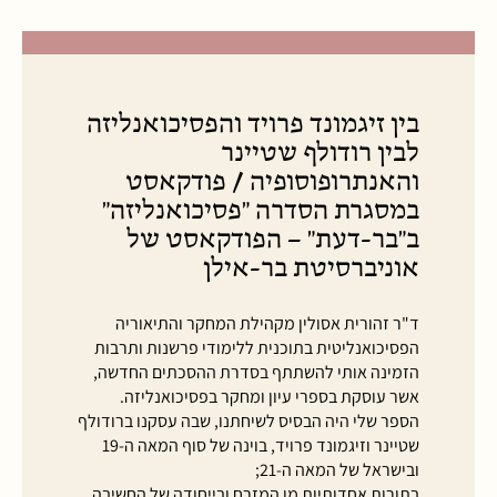
בין זיגמונד פרויד והפסיכואנליזה
לבין רודולף שטיינר
והאנתרופוסופיה / פודקאסט
במסגרת הסדרה "פסיכואנליזה"
ב"בר-דעת" – הפודקאסט של
אוניברסיטת בר-אילן
ד"ר זהורית אסולין מקהילת המחקר והתיאוריה
הפסיכואנליטית בתוכנית ללימודי פרשנות ותרבות
הזמינה אותי להשתתף בסדרת ההסכתים החדשה,
אשר עוסקת בספרי עיון ומחקר בפסיכואנליזה.
הספר שלי היה הבסיס לשיחתנו, שבה עסקנו ברודולף
שטיינר וזיגמונד פרויד, בוינה של סוף המאה ה-19
ובישראל של המאה ה-21;
בתורות אחדותיות מן המזרח ובייחודה של החשיבה