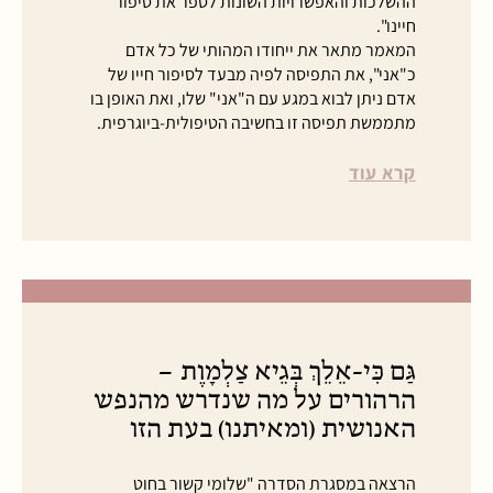
ההשלכות והאפשרויות השונות לספר את סיפור
חיינו".
המאמר מתאר את ייחודו המהותי של כל אדם
כ"אני", את התפיסה לפיה מבעד לסיפור חייו של
אדם ניתן לבוא במגע עם ה"אני" שלו, ואת האופן בו
מתממשת תפיסה זו בחשיבה הטיפולית-ביוגרפית.
קרא עוד
גַּם כִּי-אֵלֵךְ בְּגֵיא צַלְמָוֶת –
הרהורים על מה שנדרש מהנפש
האנושית (ומאיתנו) בעת הזו
הרצאה במסגרת הסדרה "שלומי קשור בחוט