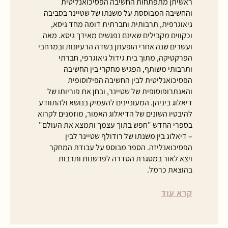
ראשיתן מתפתחות החשיבה הפסיכואנליטית
והחשיבה המבוססת על משנתו של שטיינר בסביבה
גיאוגרפית, תרבותית וחברתית דומה מחד גיסא,
וכקווים מקבילים שאינם נפגשים מאידך גיסא. מאה
ועשרים שנה אחרי הופעתן בשדה הרעיונות ובמרחבי
הפרקטיקה, מתוך בית גידול גיאוגרפי, חברתי
ותרבותי משותף, הפגיש מחקרי בין החשיבה
הפסיכואנליטית לבין החשיבה הפילוסופית
והאנתרופוסופית של שטיינר, ובחן את פוריותו של
דיאלוג ביניהן. המעוניינים להעמיק בנושא ולהתוודע
להיבטיו השונים של הדיאלוג האמור, מוזמנים לקרוא
בספרי החדש "חפש בתוך עצמך ותמצא את העולם"
– דיאלוג בין משנתו של רודולף שטיינר לבין
הפסיכואנליזה. הספר מבוסס על עבודת המחקר
ויצא לאור במסגרת הסדרה לפרשנות ותרבות
בהוצאת כרמל.
קרא עוד