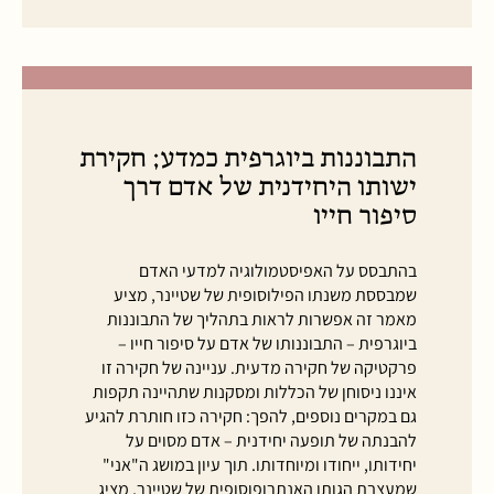
התבוננות ביוגרפית כמדע; חקירת
ישותו היחידנית של אדם דרך
סיפור חייו
בהתבסס על האפיסטמולוגיה למדעי האדם
שמבססת משנתו הפילוסופית של שטיינר, מציע
מאמר זה אפשרות לראות בתהליך של התבוננות
ביוגרפית – התבוננותו של אדם על סיפור חייו –
פרקטיקה של חקירה מדעית. עניינה של חקירה זו
איננו ניסוחן של הכללות ומסקנות שתהיינה תקפות
גם במקרים נוספים, להפך: חקירה כזו חותרת להגיע
להבנתה של תופעה יחידנית – אדם מסוים על
יחידותו, ייחודו ומיוחדותו. תוך עיון במושג ה"אני"
שמעצבת הגותו האנתרופוסופית של שטיינר, מציג