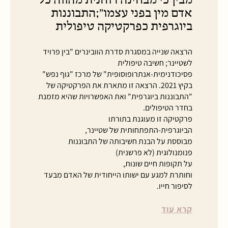
אדם מין בפני עצמו״;התבוננות
ביוגרפית כפרקטיקה טיפולית
הרצאה שנייה במסגרת סדרת הוובינרים "בין פרויד
לשטיינר; חשיבה טיפולית
פסיכודנימית-אנתרופוסופית" של מרכז "גוף נפש"
בקיץ 2021. הרצאה זו מתארת את הפרקטיקה של
"התבוננות ביוגרפית" ואת האפשרויות שהיא מזמנת
בחדר הטיפולים.
פרקטיקה זו מעוגנת בתורתו
הביוגרפית-התפתחותית של שטיינר,
מבוססת על הבנת חשיבותה של התבוננות
פנומנולוגית (לא פרשנית)
על תקופות חיים שונות,
וחותרת למגע עם ישותו הייחודית של האדם מבעד
לסיפור חייו.
קרא עוד