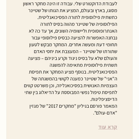
לעבודת הדוקטורט שלי. עבודה זו הינה מחקר ראשון
מסוגו, בארץ ובעולם, המציע את הגותו של שטיינר
כתשתית פילוסופית לתורה הפסיכואנליטית.
הפילוסופיה של שטיינר מהווה בסיס לתורה
האנתרופוסופית וליישומיה השונים, אך עד כה לא
נבחנה האפשרות להציעה כבסיס פילוסופי עבור
תחומי דעת ומעשה אחרים. המחקר מבקש לטעון
שתורתו של שטיינר – המעצבת את יחסי האדם
והעולם שלא על בסיס ניגוד וקרע ביניהם – מציעה
תשתית פילוסופית מתאימה להמשגה
הפסיכואנליטית. בנוסף מציע המחקר את תפיסת
ה"אני" של שטיינר כמענה לקושי בהמשגתה של
העצמיות האנושית בפסיכואנליזה, וכן משרטט קווים
לתפיסת טיפול נפשי המבוססת על הדיאלוג בין שתי
הדיסציפלינות.
המאמר פורסם בגיליון "מחקרים 2017" של מגזין
"אדם-עולם".
קרא עוד