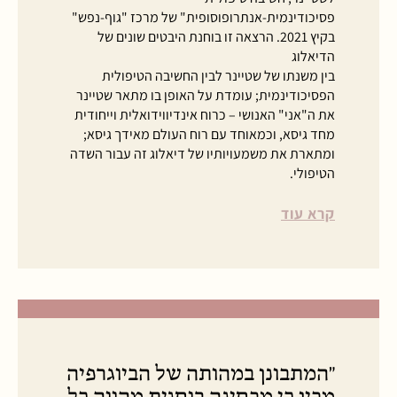
פסיכודינמית-אנתרופוסופית" של מרכז "גוף-נפש"
בקיץ 2021. הרצאה זו בוחנת היבטים שונים של
הדיאלוג
בין משנתו של שטיינר לבין החשיבה הטיפולית
הפסיכודינמית; עומדת על האופן בו מתאר שטיינר
את ה"אני" האנושי – כרוח אינדיווידואלית וייחודית
מחד גיסא, וכמאוחד עם רוח העולם מאידך גיסא;
ומתארת את משמעויותיו של דיאלוג זה עבור השדה
הטיפולי.
קרא עוד
"המתבונן במהותה של הביוגרפיה
מבין כי מבחינה רוחנית מהווה כל