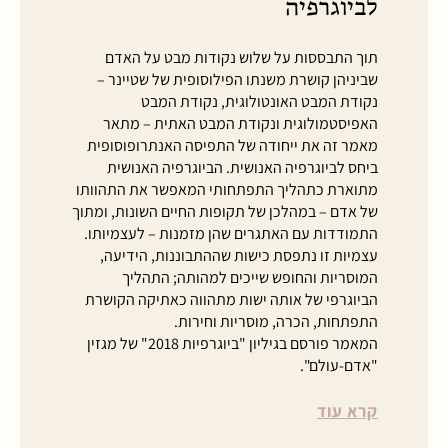
לביוגרפיה
תוך התבססות על שלוש נקודות מבט על האדם
שביניהן קושרת משנתו הפילוסופית של שטיינר –
נקודת המבט האונטולוגית, נקודת המבט
האפיסטמולוגית ונקודת המבט האתית – מתאר
מאמר זה את ייחודה של התפיסה האנתרופוסופית
ביחס לביוגרפיה האנושית. הביוגרפיה האנושית
מתוארת כתהליך התפתחותי המאפשר את התהוותו
של אדם – במהלכן של תקופות החיים השונות, ומתוך
התמודדות עם האתגרים שהן מזמנות – לעצמיותו.
עצמיות זו נתפסת כישות שההתבוננות, הידיעה,
המוסריות והחופש שייכים למהותה; התהליך
הביוגרפי של אותה ישות מתהווה כאתיקה הקושרת
התפתחות, הכרה, מוסריות וחירות.
המאמר פורסם בגיליון "ביוגרפיות 2018" של מגזין
"אדם-עולם".
קרא עוד