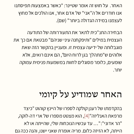
האחר. על חוש זה אומר שטיינר: "כאשר באמצעות תפיסתנו
אנו חודרים אל ה"אני" של אדם אחר, אנו הולכים אל מחוץ
לעצמנו במידה הגדולה ביותר" (שם).
הבחירה התנ"כית לתאר את התעוררותה של התודעה
העצמית במילים "ותיפקחנה עיני שניהם" מבטאת אם כך את
מוגבלותה של ידיעה עצמית זו. ומעניין בהקשר הזה שאת
אלוהים ש"מתהלך בגן לרוח היום", הם אינם רואים, אלא
שומעים, כלומר מסוגלים לחוות במשמעות פנימית עמוקה
יותר.
האחר שמודיע על קיומי
בהקדמתו של רענן קולקה לספרו של היינץ קוהוט "כיצד
מרפאת האנליזה"
[4]
, הוא מצטט מספרו של ארי דה-לוקה,
"הר אדוני": "… עד עכשיו הנוכחות שלי, שהייתה או לא
הייתה, לא הזיזה כלום. מריה אומרת שאני ישנו, והנה ככה גם