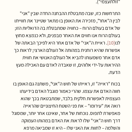
"זולתעצמי").
התרחשות כזו, שבה מתבטלת ההבחנה החדה שבין "אני"
לבין ה"אחר", מזכירה את האופן בו מתאר שטיינר את חווייתו
של אדם בעולם הרוח – כחוויה שמתבטלת בה הדואליות הזו;
בעולם הרוח אנו חווים את האחר מבפנים, ולא כנמצא מחוץ
לנו
[10]
. ראיית ה"אני" של אדם אחר היא לפיכך הבאתה של
אפשרות שהיא רוחנית במהותה אל העולם הארצי; לראות כך
אדם אחר משמעותו להביא אל העולם האנושי את חווית
ההיראות על-ידי אלוהים, זו שאבדה לאדם עם האכילה מעץ
הדעת.
בכוח "ראייה" זו, ראייתו של חוש ה"אני", משתנה גם האופן בו
חווה האדם את עצמו. שהרי כאמור מוגבל האדם בידיעתו
העצמית לאפשרות חלקית בלבד, שמתבטאת בכך שהוא
רואה את "עירומו" – את פני השטח החיצוניים שהראייה
מאפשרת לתפוס. נוכחות של אחר, שאיננו אחר יותר, שמסוגל
דרך חוש ה"אני" שלו לראות את האדם במהותו העמוקה
והשלמה – לחוות את האני שלו – היא זו שמביאה מרפא