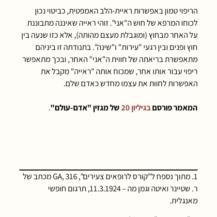
הריפוי טמון באפשרות ראיית-הלב האמפטית, כביטוי נכון
לכוחו המרפא של חוש ה"אני". זוהי ראייה שאיננה מתבוננת
על האחר מבחוץ (ומוגבלת מעצם מהותה), אלא כזו שנעה בין
חוץ ופנים ובין רגעי "עירות" ו"שינה". בתנודתה זו ביניהם
מתאפשרת בריאתה של חווית ה"אני" האחר, ובכך מתאפשר
ריפוי עבור אותו אחר, שמכוח אותה "ראייה" מקבל את
האפשרות לחוות את עצמו מחדש כאדם שלם.
המאמר פורסם
בגיליון 20
של מגזין "אדם-עולם"
.
1. מתוך נספח ל"קורס לרופאים צעירים", 316 ,GA מכתב של
ר. שטיינר ואיטה וגמן מה – 11.3.1924, תרגום חופשי
מאנגלית.