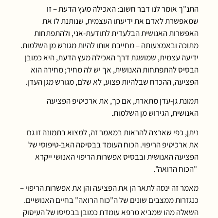
התנ"ך אומר לנו דבר חשוב: האכילה מעץ הדעת – זו
שמאפשרת לאדם את ידיעתו העצמית, שנותנת לו את
האפשרות האנושית הבלעדית לתודעת-אני, ולהתפתחות
מתוכה ובאמצעותה – מחייבת אותו להיות מגורש מן השלמות.
ידיעה עצמית, שמושגת דרך האכילה מעץ הדעת, היא כמובן
הבסיס להתפתחות האנושית, אך יש לה מחיר; מחירה הוא
הפציעה, ההכרח שבלהיות פצוע, לא שלם, מגורש מגן העדן.
תמונת גן-עדן מתארת, אם כך, את ארכיטיפ הפציעה
האנושית, הגירוש מן השלמות.
ניתן, כפי שארצה להראות במאמר זה, למצוא בתמונה זו גם
את ארכיטיפ הריפוי. הכוח העומד בבסיסה האב-טיפוסי של
הפציעה האנושית ובבסיס אפשרות הריפוי האנושי ייקרא
"הכוח הרואה".
מאמר זה ינסה לתאר הן את הפציעה והן את אפשרות הריפוי –
כנגזרות ממצבים שונים של ה"כוח הרואה" בחיים האנושיים.
השאלה מהו שמביא מרפא עומדת כמובן בבסיסו של העיסוק