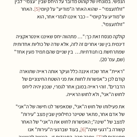
הנפשי. במונחיו של קוהוט מדובר על היחס שבין "עצמי" לבין
"זולתעצמי" – שהוא האחר ה"מודיע" על קיומי
[5]
. האחר
ש"מודיע על קיומי" – כבר איננו לגמרי אחר, הוא
"זולתעצמי".
קולקה מנסח זאת כך: "… מתהווה יחס שאיננו אינטראקציה
דינמית בין שני אחרים זה לזה, אלא שדה של כוליות אחדותית
שמתרחשת בו תנודתיות… בין שניים שהם תמיד מעין אחד"
(שם, עמ' 20).
"ראיית" אחר שכזו איננה כלל ועיקר אותה ראייה שתוארה
קודם לכן כ"אפשרות לחוות את פני השטח החיצוניים של
הדברים". זוהי ראייה במובן אחר לגמרי, שנכון יהיה ליחס
לחוש ה"אני", ולא לחוש הראייה.
את פעילותו של חוש ה"אני", שמאפשר לנו חישה של ה"אני"
של אדם אחר, מתאר שטיינר כחילופין שבין מצב "עירות"
למצב של "שינה"; האפשרות לחוש את ה"אני" של האחר
קשורה ב"רגעי שינה"
[6]
, בעוד שברגעי ה"עירות" אנו
מתנגדים לה
[7]
. ויתרה מכך, התנגדות זו – הנטייה להישאר