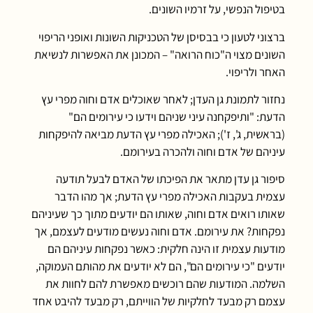
בטיפול הנפשי, על זרמיו השונים.
ברצוני לטעון כי בבסיסן של הטכניקות השונות ואופני הריפוי
השונים מצוי ה"כוח הרואה" – המכונן את האפשרות לנשיאת
האחר ולריפוי.
נחזור לתמונת גן העדן; לאחר שאוכלים אדם וחוה מפרי עץ
הדעת: "ותיפקחנה עיני שניהם וידעו כי עירומים הם"
(בראשית, ג', ז'); האכילה מפרי עץ הדעת מביאה להיפקחות
עיניהם של אדם וחוה ולהכרה בעירומם.
סיפור גן עדן מתאר את הפיכתו של האדם לבעל תודעה
עצמית בעקבות האכילה מפרי עץ הדעת; אך מהו הדבר
שאותו רואים אדם וחוה, שאותו הם יודעים מתוך כך שעיניהם
נפקחות? את עירומם. אדם וחוה נעשים מודעים לעצמם, אך
מודעות עצמית זו הינה חלקית: כאשר נפקחות עיניהם הם
יודעים "כי עירומים הם", הם לא יודעים את מהותם העמוקה,
השלמה. המודעות שהם רוכשים מאפשרת להם לחוות את
עצמם רק מבעד לחלקיות של הווייתם, רק מבעד להיבט אחד