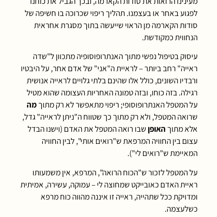
מעינינו הרואות את סודות הקארמה, ובכך הגביל את כוחנו
לפגוע באחר או בעצמנו. תהליך ריפוי שכרוכה בו חשיפה של
סודות הקארמה מן הראוי שייעשה בתוך מסגרת אחראית
הנחווית כמקודשת.
עיסוק בטיפול נפשי מתוך האנתרופוסופיה מתכוון ל"שדה
ראייה" רחב ביותר – לראיית ה"אני" של אדם אחר, על היבטיו
ורבדיו השונים, כולל אלו שהינם בלתי גלויים לראייה אנושית
רגילה. בזה כוחו, ובזה טמונה האחריות העצומה שהוא מטיל
על המטפל האנתרופוסופי; ריפוי מתאפשר לא רק מתוך
מה
שרואה המטפל, ולא רק מתוך כך שטווח ה"ניתן לראייה" גדל,
אלא מתוך
האופן
שבו רואה המטפל את האדם (וישנו הבדל
עצום בין החוויה המרפאת ש"רואים אותי", לבין החוויה
המאיימת ש"רואים לי").
על המטפל לזכור ש"הכוח הרואה", המרפא, אין משמעותו
ראיית האדם כאובייקט שמחוצה לי – עמוקה, עשירה, אמיתית
ומדויקת ככל שתהייה, ראייה זו איננה מהווה כוח מרפא
כשלעצמה.