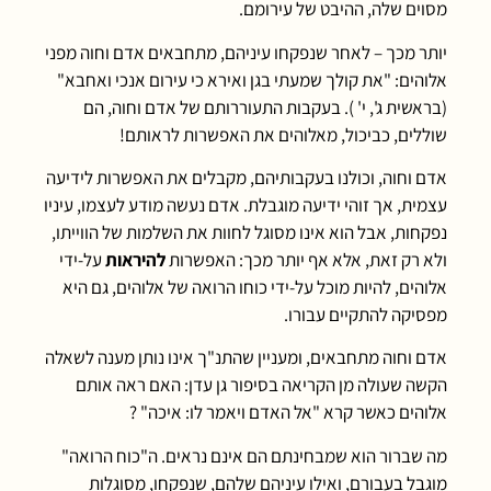
מסוים שלה, ההיבט של עירומם.
יותר מכך – לאחר שנפקחו עיניהם, מתחבאים אדם וחוה מפני
אלוהים: "את קולך שמעתי בגן ואירא כי עירום אנכי ואחבא"
(בראשית ג', י' ). בעקבות התעוררותם של אדם וחוה, הם
שוללים, כביכול, מאלוהים את האפשרות לראותם!
אדם וחוה, וכולנו בעקבותיהם, מקבלים את האפשרות לידיעה
עצמית, אך זוהי ידיעה מוגבלת. אדם נעשה מודע לעצמו, עיניו
נפקחות, אבל הוא אינו מסוגל לחוות את השלמות של הווייתו,
ולא רק זאת, אלא אף יותר מכך: האפשרות
להיראות
על-ידי
אלוהים, להיות מוכל על-ידי כוחו הרואה של אלוהים, גם היא
מפסיקה להתקיים עבורו.
אדם וחוה מתחבאים, ומעניין שהתנ"ך אינו נותן מענה לשאלה
הקשה שעולה מן הקריאה בסיפור גן עדן: האם ראה אותם
אלוהים כאשר קרא "אל האדם ויאמר לו: איכה" ?
מה שברור הוא שמבחינתם הם אינם נראים. ה"כוח הרואה"
מוגבל בעבורם, ואילו עיניהם שלהם, שנפקחו, מסוגלות