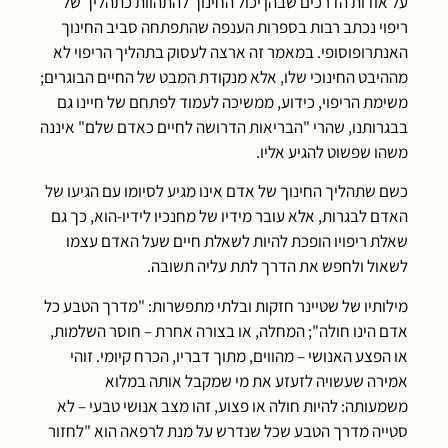
על אודות הדרכים שבהן יכול החינוך להתהוות כתהליך של
ריפוי נכתב רבות בספרות הענפה שהתפתחה סביב החינוך
האנתרופוסופי. במאמר זה ארצה לעסוק בתהליך הריפוי לא
מההיבט החינוכי שלו, אלא מנקודת המבט של החיים הבוגרים;
משימת הריפוי, כידוע, ממשיכה לעמוד לפתחם של חיינו גם
בבגרותנו, שהרי "הבריאות הדרושה לחיים כאדם שלם" איננה
משהו שפשוט להגיע אליו.
כשם שתהליך החינוך של אדם אינו מגיע לסיומו עם הגיעו של
האדם לבגרות, אלא עובר מידיו של מחנכיו לידיו-הוא, כך גם
שאלת ריפויו הופכת להיות לשאלת חיים שעל האדם עצמו
לשאול ולחפש את הדרך לתת עליה תשובה.
מילותיו של שטיינר חזקות ובלתי מתפשרות: "מדרך הטבע כל
אדם הינו חולה"; המחלה, או בצורה אחרת – חוסר השלמות,
או הפצע האנושי – מהווים, מתוך דבריו, הכרח קיומי. זוהי
אמירה שעשויה לזעזע את מי שמקבל אותה במלוא
משמעותה: להיות חולה או פצוע, זהו מצב אנושי טבעי – לא
סטייה מדרך הטבע שכל שנדרש על מנת לרפאה הוא "לחזור