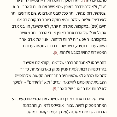
"ער", ולא ל"הירדם" באופן שמאפשר את חווית האחר – היא
שנעשית דומיננטית יותר ככל שבני האדם נעשים מודעים יותר
לאינדיוידואליות שלהם, והיא חזקה ביותר בתקופה בה אנו
חיים (שם). בתקופות מוקדמות יותר, לפי שטיינר, חוו בני אדם
את ה"אני" של אדם אחר באופן מיידי הרבה יותר מאשר
בתקופתנו. האפשרות לחוות ולזהות "אני" של אדם אחר
הייתה עבורם זמינה, כשם שהיום ברורה וזמינה עבורנו
האפשרות לחוש בצבע ולזהותו
[8]
.
בהתייחסו לאתגר החברתי של זמננו, קורא לנו שטיינר
בהזדמנויות רבות לפתח עניין עמוק באדם האחר, כדרך
להבאת מרפא למשמעויותיה החברתיות הקשות של הנטייה
הטבעית לתקופתנו להישאר "ערים" ולא "להירדם" – ולפיכך
לא לחוות את ה"אני" של האחר
[9]
.
ראייה של אדם אחר במובן כזה משנה את המציאות מעיקרה:
האחר מפסיק להיות עבורי אובייקט לראייה, וההבחנה
הברורה שבינינו משתנה (על כך עומד קוהוט במושג