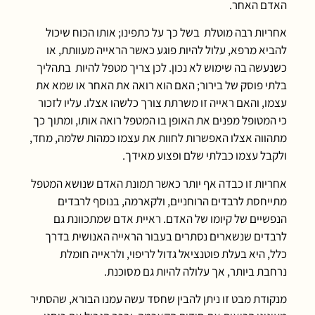
האדם האחר.
אחריות רבה מוטלת בשל כך על כתפינו; אותו הכוח שיכול
להביא מרפא, עלול להיות פוגע כאשר הראייה מעוותת, או
כשנעשה בה שימוש לא נכון. לכן צריך מטפל להיות בתהליך
בלתי פוסק של בירור; האם הוא רואה את האחר או שמא את
עצמו, והאם ראייה זו משרתת צורך כלשהו אצלו. עליו לזכור
כי המטופל מפנים את האופן בו המטפל רואה אותו, ומתוך כך
מתהווה אצלו האפשרות לחוות את עצמו כמהות שלמה, מחד,
ולקבל עצמו כבלתי שלם ופצוע מאידך.
אחריות זו כבדה אף יותר כאשר תמונת האדם שנושא המטפל
מתייחסת לרבדים הרוחניים, ולקארמה, בנוסף לרבדים
הנפשיים של קיומו של האדם. ראיית אדם שמתכוונת גם
לרבדים שנשארים נסתרים בעבור הראייה האנושית בדרך
כלל, היא בעלת פוטנציאל גדול לריפוי, ולראייה חומלת
נרחבת ביותר, אך עלולה להיות גם מסוכנת.
מנקודת מבט זו ניתן להבין שחסד עשה עמנו הבורא, שהסתיר