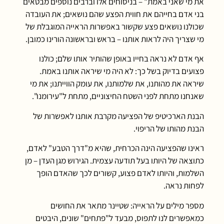
את מי שאני באמת" – בניסוחים אלו וברבים נוספים מבטאים
בני אדם בחייהם את חווית הפצע שהם נושאים; את העובדה
שכולנו נושאים פצע שקשור באפשרות הראייה המוגבלת של
מי שצריך היה לראות אותנו – בראש ובראשונה הורינו כמובן.
אף אדם לא נראה בחייו באופן שהותיר אותו שלם; כולנו
פצועים בדיוק בשל כך: לא היה מי שיראה אותנו באמת.
שיראה את מהותנו, את שלמותנו, את עומק הווייתנו; את מי
שאנחנו מתחת לפני השטח החיצוניים, מתחת ל"עירומנו".
הבנת הארכיטיפ של הפציעה מקרבת אותנו לאפשרות של
הבנת מהותו של הריפוי.
ראינו שהפציעה הינה הכרחית, שהיא מ"דרך הטבע" לאדם,
כתוצאה של היותו בעל תודעה עצמית. הגירוש מגן העדן – מן
השלמות, והיותו לאדם פצוע, קשורים לכך שהאדם הופך
לפחות נראה.
מספר מילים על הראייה: שטיינר מתאר את החושים
כמאפשרים לנו לתפוס, מבעד ל"פתחים" שונים, היבטים