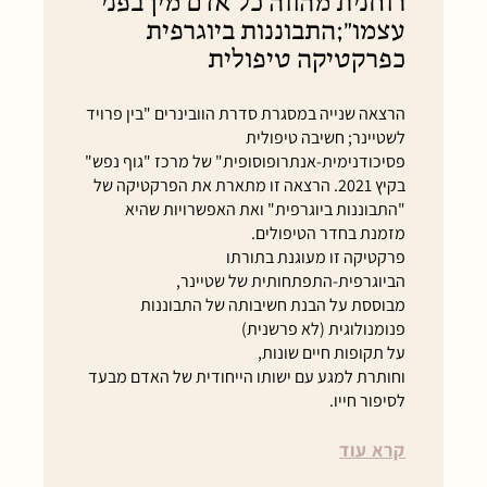
רוחנית מהווה כל אדם מין בפני
עצמו״;התבוננות ביוגרפית
כפרקטיקה טיפולית
הרצאה שנייה במסגרת סדרת הוובינרים "בין פרויד
לשטיינר; חשיבה טיפולית
פסיכודנימית-אנתרופוסופית" של מרכז "גוף נפש"
בקיץ 2021. הרצאה זו מתארת את הפרקטיקה של
"התבוננות ביוגרפית" ואת האפשרויות שהיא
מזמנת בחדר הטיפולים.
פרקטיקה זו מעוגנת בתורתו
הביוגרפית-התפתחותית של שטיינר,
מבוססת על הבנת חשיבותה של התבוננות
פנומנולוגית (לא פרשנית)
על תקופות חיים שונות,
וחותרת למגע עם ישותו הייחודית של האדם מבעד
לסיפור חייו.
קרא עוד