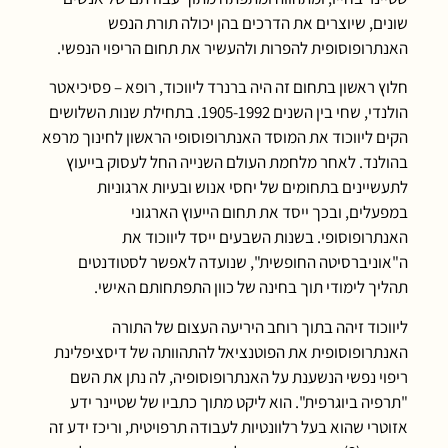
שונים, שיוצרים את הדרכים בהן יכולה תורת הנפש
האנתרופוסופית להפרות ולהעשיר את תחום הריפוי הנפשי.
חלוץ ראשון בתחום זה היה ברנרד ליווכוד, רופא – פסיכיאטר
הולנדי, שחי בין השנים 1905-1992. בתחילת שנות השלושים
הקים ליווכוד את המוסד האנתרופוסופי הראשון לחינוך מרפא
בהולנד. לאחר מלחמת העולם השנייה החל לעסוק בייעוץ
לתעשיינים בתחומים של יחסי אנוש ובעיות ארגוניות
במפעלים, ובכך ייסד את תחום הייעוץ הארגוני
האנתרופוסופי. בשנות השבעים ייסד ליווכוד את
ה"אוניברסיטה החופשית", שנועדה לאפשר לסטודנטים
תהליך לימודי תוך בחינה של כוון התפתחותם האישי.
ליווכוד זיהה בתוך רוחב היריעה העצום של התורה
האנתרופוסופית את הפוטנציאל להתהוותה של דיסציפלינת
ריפוי נפשי הנשענת על האנתרופוסופיה, לה נתן את השם
"תרפיה ביוגרפית". הוא ליקט מתוך כתביו של שטיינר ידע
אזוטרי שהוא בעל רלוונטיות לעבודה תרפויטית, וריכז ידע זה