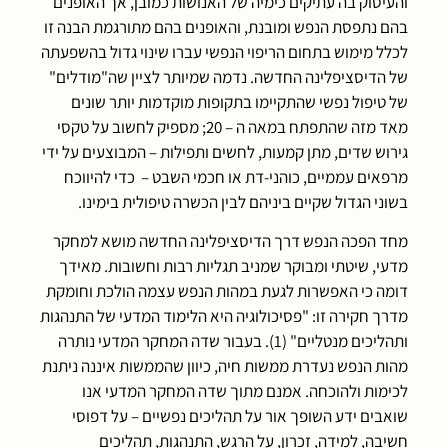
והעיסוק בה עתיקים כימיה של האנושות כמובן, אך האופנים
בהם נתפסת הנפש ומובנת, והאופנים בהם מתורגמת הבנה זו
לכלל מימוש בתחום הריפוי הנפשי עברו שינוי גדול בהשפעתה
של הדיסציפלינה החדשה. נדמה שמיותר לציין שה"מודלים"
של טיפול נפשי שהתקיימו בתקופות מוקדמות יותר שונים
מאד מזה שהתפתח במאה ה – 20; מספיק לחשוב על טקסי
גירוש שדים, מתן קמעות, לחשים ותפילות – המבוצעים על ידי
מרפאים עממיים, כוהני-דת או חכמי השבט – כדי להיווכח
בשוני הגדול שקיים ביניהם לבין הכשרה טיפולית בימינו.
מחד הפכה הנפש דרך הדיסציפלינה החדשה מושא למחקר
מדעי, שיטתי ומבוקר שמניב תגליות רבות וחשובות. מאידך
דומה כי האפשרות לגעת במהות הנפש עצמה הולכת וחומקת
מדרך חקירה זו: "פסיכולוגיה היא הלימוד המדעי של התנהגות
ותהליכים מנטליים" (1). בעבור שדה המחקר המדעי נותרה
מהות הנפש נעדרת ממשות חיה, כיוון שהממשות איננה ניתנת
לכימות ולהוכחה. אמנם מתוך שדה המחקר המדעי אנו
שואבים ידע השופך אור על תהליכים נפשיים – על דפוסי
חשיבה, למידה, זכרון, על הרגש, התנהגות, תהליכים