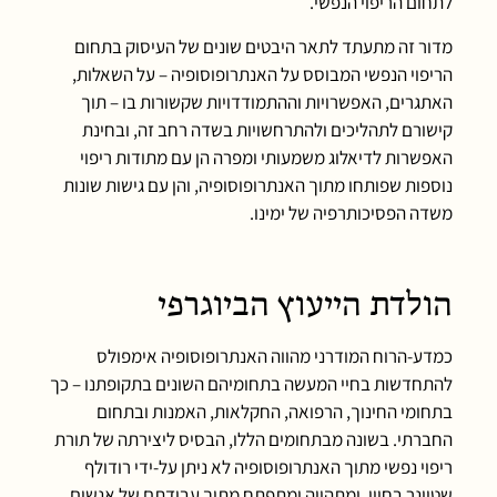
לתחום הריפוי הנפשי.
מדור זה מתעתד לתאר היבטים שונים של העיסוק בתחום
הריפוי הנפשי המבוסס על האנתרופוסופיה – על השאלות,
האתגרים, האפשרויות וההתמודדויות שקשורות בו – תוך
קישורם לתהליכים ולהתרחשויות בשדה רחב זה, ובחינת
האפשרות לדיאלוג משמעותי ומפרה הן עם מתודות ריפוי
נוספות שפותחו מתוך האנתרופוסופיה, והן עם גישות שונות
משדה הפסיכותרפיה של ימינו.
הולדת הייעוץ הביוגרפי
כמדע-הרוח המודרני מהווה האנתרופוסופיה אימפולס
להתחדשות בחיי המעשה בתחומיהם השונים בתקופתנו – כך
בתחומי החינוך, הרפואה, החקלאות, האמנות ובתחום
החברתי. בשונה מבתחומים הללו, הבסיס ליצירתה של תורת
ריפוי נפשי מתוך האנתרופוסופיה לא ניתן על-ידי רודולף
שטיינר בחייו, ומתהווה ומתפתח מתוך עבודתם של אנשים