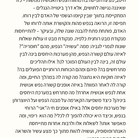
ה-20, מציגה תפיסה בה מהווה הנפש האנושית ממשות – כזו
שאיננה נגישה לחושים, אלא דרך ביטוייה הנגלים –
המתקיימת בתווך שבין קיומו הגשמי של האדם לבין רוחו.
תפיסה זו, הרואה בנפש מהות והקושרת אותה לרוחו של
האדם, פותחת פתח להבנה שונה שלה, ובעיקר – להתייחסות
מנקודת מבט רוחנית כלפיה. מנקודת מבט זו עולות שאלות
שונות לגמרי לגביה: ממה "עשויה" הנפש, מהם "חומריה"?
לאיזה עולם קשורה הנפש, מהן מערכות היחסים בינה לבין
עולם זה, בינה לבין העולם המוכר לנו? אילו תהליכים
מתרחשים בה? מיהם ומהם הכוחות הרוחניים הפועלים בה?
לאיזה חוקיות היא נתונה? מה קורה לה במהלך החיים, ומה
קורה לה לאחר המוות? באיזה אופנים קשורה נפש אנושית
אחת לנפש אנושית אחרת? מה מתרחש במערכת היחסים
ביניהן? כיצד משפיעה הקארמה על מבנה הנפש ועל היווצרותן
של מערכות יחסים אלו? באילו אופנים חי ה"אני" הרוחי
בנפש, וכיצד היא יכולה להפוך לו לכלי? מה הוא ריפוי, ומה
מאפשר אותו? לשאלות אלו ולרבות אחרות מתייחסת
האנתרופוסופיה, ועשויה להוות מתוך כך מצע עשיר והשראה