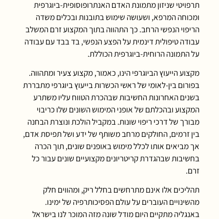
תרפויטי שניזון מתמונת האדם האנתרופוסופית-ביוגרפית
ומכוחה המרפא, ושעושה שימוש בתובנות ובכלים משדה
הריפוי הנפשי הרחב. כך התהווה בתוך המקצוע זרם המשלב
עבודה טיפולית דינמית על הפצע הנפשי, בד בבד עם עבודה
על התמונה הרוחית-ביוגרפית הכוללת.
מקצוע הייעוץ הביוגרפי הינו, כאמור, מקצוע צעיר ומתהווה.
בפורום בין-לאומי של ראשי הכשרות בייעוץ ביוגרפי מתבררת
בשנים האחרונות החשיבות שבהכרת הטווח עליו משתרע
המקצוע ובהכלתם של אופני המימוש השונים שלו כריבוי
מבורך של דרכי ריפוי שונות. במקביל הולכת ונוצרת הבחנה
בין זרמים, החולקים מרחב משותף של ידע ושל תפיסת אדם,
אך מביאים אותו לכלל מימוש באופנים שונים, תוך הכרה
בחשיבות שבהגדרת קריטריונים מקצועיים שונים עבור כל
זרם.
תהליכים אלו אינם מתרחשים בחלל ריק, ומהווים חלק
מהשינויים העוברים על עולם הפסיכותרפיה של ימינו.
באנגליה מתקיים היום מודל שונה מזה המוכר לנו בישראל