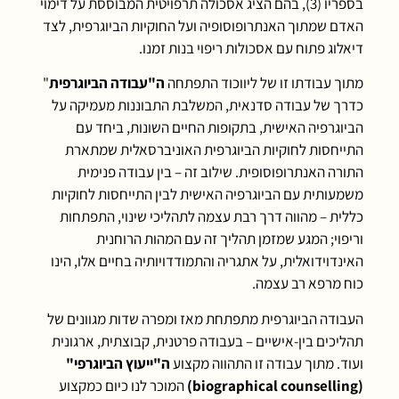
בספריו (3), בהם הציג אסכולה תרפויטית המבוססת על דימוי
האדם שמתוך האנתרופוסופיה ועל החוקיות הביוגרפית, לצד
דיאלוג פתוח עם אסכולות ריפוי בנות זמנו.
מתוך עבודתו זו של ליווכוד התפתחה
ה"עבודה הביוגרפית
"
כדרך של עבודה סדנאית, המשלבת התבוננות מעמיקה על
הביוגרפיה האישית, בתקופות החיים השונות, ביחד עם
התייחסות לחוקיות הביוגרפית האוניברסאלית שמתארת
התורה האנתרופוסופית. שילוב זה – בין עבודה פנימית
משמעותית עם הביוגרפיה האישית לבין התייחסות לחוקיות
כללית – מהווה דרך רבת עצמה לתהליכי שינוי, התפתחות
וריפוי; המגע שמזמן תהליך זה עם המהות הרוחנית
האינדוידואלית, על אתגריה והתמודדויותיה בחיים אלו, הינו
כוח מרפא רב עצמה.
העבודה הביוגרפית מתפתחת מאז ומפרה שדות מגוונים של
תהליכים בין-אישיים – בעבודה פרטנית, קבוצתית, ארגונית
ועוד. מתוך עבודה זו התהווה מקצוע
ה"ייעוץ הביוגרפי"
(
biographical counselling
)
המוכר לנו כיום כמקצוע