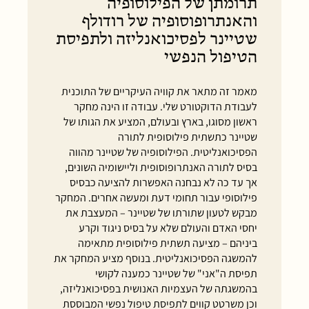
תרומתן של הפילוסופיה
והאנתרופוסופיה של רודולף
שטיינר לפסיכואנליזה ולתפיסת
הטיפול הנפשי
מאמר זה מתאר את קוויה העיקריים של התוכנית
לעבודת הדוקטורט שלי. עבודה זו הינה מחקר
ראשון מסוגו, בארץ ובעולם, המציע את הגותו של
שטיינר כתשתית פילוסופית לתורה
הפסיכואנליטית. הפילוסופיה של שטיינר מהווה
בסיס לתורה האנתרופוסופית וליישומיה השונים,
אך עד כה לא נבחנה האפשרות להציעה כבסיס
פילוסופי עבור תחומי דעת ומעשה אחרים. המחקר
מבקש לטעון שתורתו של שטיינר – המעצבת את
יחסי האדם והעולם שלא על בסיס ניגוד וקרע
ביניהם – מציעה תשתית פילוסופית מתאימה
להמשגה הפסיכואנליטית. בנוסף מציע המחקר את
תפיסת ה"אני" של שטיינר כמענה לקושי
בהמשגתה של העצמיות האנושית בפסיכואנליזה,
וכן משרטט קווים לתפיסת טיפול נפשי המבוססת